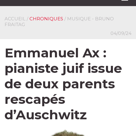
navi
ACCUEIL
/
CHRONIQUES
/ MUSIQUE - BRUNO
FRAITAG
04/09/24
Emmanuel Ax :
pianiste juif issue
de deux parents
rescapés
d’Auschwitz