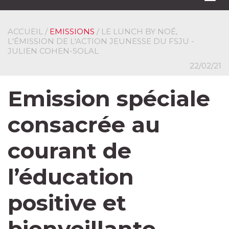
navi
ACCUEIL
/
EMISSIONS
/ LE LUNCH BY NOÉ,
L'ÉMISSION DE L'ACTION JEUNESSE DU FSJU -
JULIEN COHEN-SOLAL
22/02/21
Emission spéciale
consacrée au
courant de
l’éducation
positive et