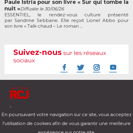
Paule Istria pour son livre « Sur qui tombe la
nuit »
Diffusée le 30/06/26
ESSENTIEL, le rendez-vous culture présenté
par Sandrine Sebbane. Elle reçoit Lionel Abbo pour
son livre « Talk chaud – Le roman ...
Suivez-nous
sur les réseaux
sociaux
À l'écoute de votre vie
En poursuivant votre navigation sur ce site, vous acceptez
Télécharger notre application pour iOs et Android
l’utilisation de cookies afin de vous garantir une meilleure
expérience sur notre site.