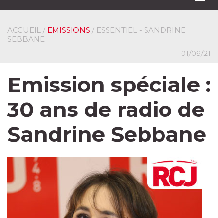
navi
ACCUEIL
/
EMISSIONS
/ ESSENTIEL - SANDRINE
SEBBANE
01/09/21
Emission spéciale :
30 ans de radio de
Sandrine Sebbane