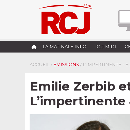
LA MATINALE INFO
RCJ MIDI
C
ACCUEIL
/
EMISSIONS
/ L'IMPERTINENTE - 
Emilie Zerbib e
L’impertinente 