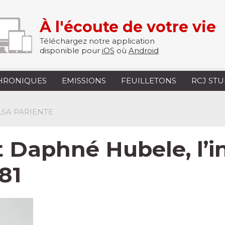
À l'écoute de votre vie
Téléchargez notre application
disponible pour
iOS
où
Android
HRONIQUES
EMISSIONS
FEUILLETONS
RCJ ST
ELSA PARIENTE
t Daphné Hubele, l’i
81