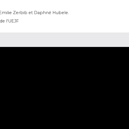
Emilie Zerbib et Daphné Hubele.
de l'UEJF