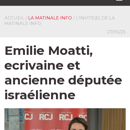
navi
ACCUEIL
/
LA MATINALE INFO
/ L'INVITÉ(E) DE LA
MATINALE INFO
27/05/25
Emilie Moatti,
ecrivaine et
ancienne députée
israélienne