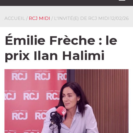
navi
ACCUEIL
/
RCJ MIDI
/ L'INVITÉ(E) DE RCJ MIDI
12/02/26
Émilie Frèche : le
prix Ilan Halimi