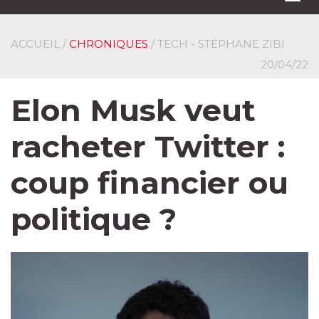
navi
ACCUEIL
/
CHRONIQUES
/ TECH - STÉPHANE ZIBI
20/04/22
Elon Musk veut
racheter Twitter :
coup financier ou
politique ?