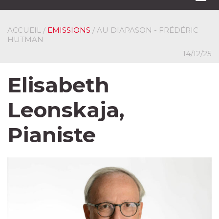
navi
ACCUEIL
/
EMISSIONS
/ AU DIAPASON - FRÉDÉRIC
HUTMAN
14/12/25
Elisabeth
Leonskaja,
Pianiste