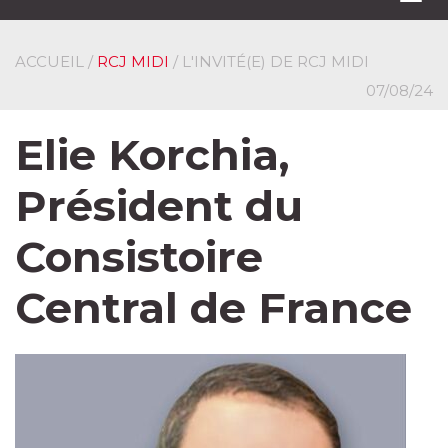
navi
ACCUEIL
/
RCJ MIDI
/ L'INVITÉ(E) DE RCJ MIDI
07/08/24
Elie Korchia,
Président du
Consistoire
Central de France