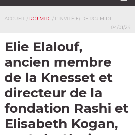
navi
ACCUEIL
/
RCJ MIDI
/ L'INVITÉ(E) DE RCJ MIDI
04/01/24
Elie Elalouf,
ancien membre
de la Knesset et
directeur de la
fondation Rashi et
Elisabeth Kogan,