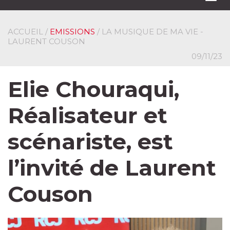
navi
ACCUEIL
/
EMISSIONS
/ LA MUSIQUE DE MA VIE -
LAURENT COUSON
09/11/23
Elie Chouraqui,
Réalisateur et
scénariste, est
l’invité de Laurent
Couson