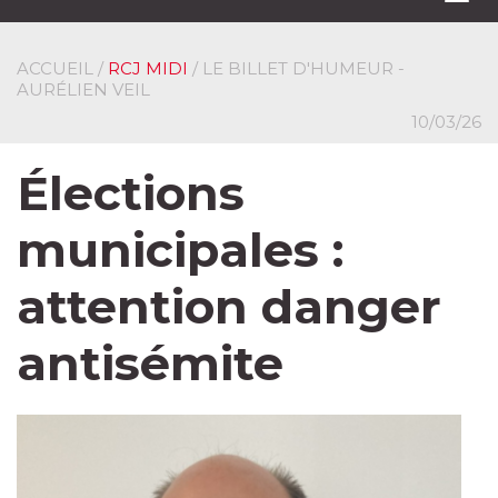
navi
ACCUEIL
/
RCJ MIDI
/ LE BILLET D'HUMEUR -
AURÉLIEN VEIL
10/03/26
Élections
municipales :
attention danger
antisémite