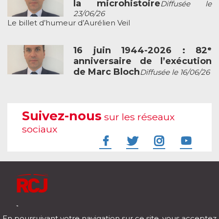
la microhistoire
Diffusée le
23/06/26
Le billet d’humeur d’Aurélien Veil
16 juin 1944-2026 : 82ᵉ
anniversaire de l’exécution
de Marc Bloch
Diffusée le 16/06/26
Suivez-nous
sur les réseaux
sociaux
À l'écoute de votre vie
En poursuivant votre navigation sur ce site, vous acceptez