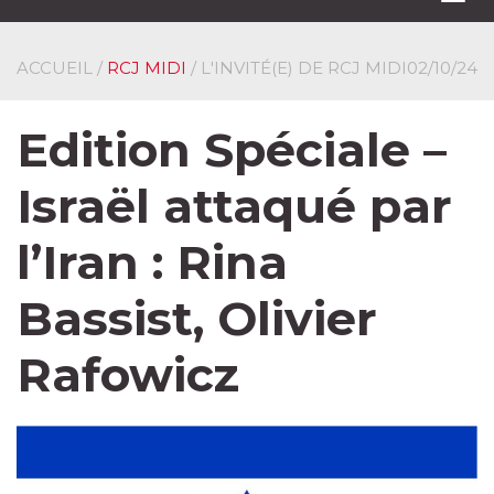
navi
ACCUEIL
/
RCJ MIDI
/ L'INVITÉ(E) DE RCJ MIDI
02/10/24
Edition Spéciale –
Israël attaqué par
l’Iran : Rina
Bassist, Olivier
Rafowicz