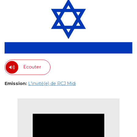
Ecouter
Emission:
L'invité(e) de RCJ Midi