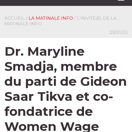
navi
ACCUEIL
/
LA MATINALE INFO
/ L'INVITÉ(E) DE LA
MATINALE INFO
23/01/23
Dr. Maryline
Smadja, membre
du parti de Gideon
Saar Tikva et co-
fondatrice de
Women Wage