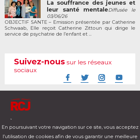
La souffrance des jeunes et
leur santé mentale
Diffusée le
03/06/26
OBJECTIF SANTE – Emission présentée par Catherine
Schwaab, Elle reçoit Catherine Zittoun qui dirige le
service de psychatrie de l’enfant et ...
Suivez-nous
sur les réseaux
sociaux
À l'écoute de votre vie
En poursuivant votre navigation sur ce site, vous acceptez
Télécharger notre application pour iOs et Android
l’utilisation de cookies afin de vous garantir une meilleure