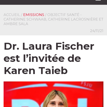
navi
ACCUEIL
/
EMISSIONS
/ OBJECTIF SANTÉ -
CATHERINE SCHWAAB, CATHERINE LACROSNIÈRE ET
AMBRE SALA
24/11/21
Dr. Laura Fischer
est l’invitée de
Karen Taieb