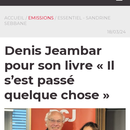
navi
ACCUEIL
/
EMISSIONS
/ ESSENTIEL - SANDRINE
SEBBANE
18/03/24
Denis Jeambar
pour son livre « Il
s’est passé
quelque chose »