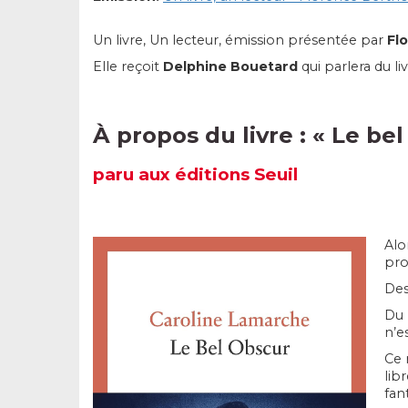
Un livre, Un lecteur, émission présentée par
Fl
Elle reçoit
Delphine
Bouetard
qui parlera du li
À propos du livre :
«
Le bel
paru
aux éditions Seuil
Alo
pro
Des
Du 
n’es
Ce 
lib
fan