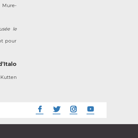
s Mure-
fusée le
ot pour
’Italo
 Kutten