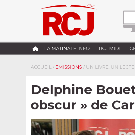
LA MATINALE INFO
RCJ MIDI
C
ACCUEIL
/
EMISSIONS
/ UN LIVRE, UN LEC
Delphine Boueta
obscur » de Ca