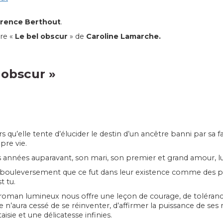
orence Berthout
.
vre «
Le bel obscur
» de
Caroline
Lamarche.
 obscur
»
rs qu’elle tente d’élucider le destin d’un ancêtre banni par sa 
pre vie.
 années auparavant, son mari, son premier et grand amour, lu
bouleversement que ce fut dans leur existence comme des pér
t tu.
roman lumineux nous offre une leçon de courage, de tolérance
re n’aura cessé de se réinventer, d’affirmer la puissance de ses
taisie et une délicatesse infinies.