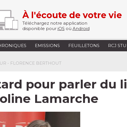
À l'écoute de votre vie
Téléchargez notre application
disponible pour
iOS
où
Android
HRONIQUES
EMISSIONS
FEUILLETONS
RCJ ST
TEUR - FLORENCE BERTHOUT
rd pour parler du li
roline Lamarche