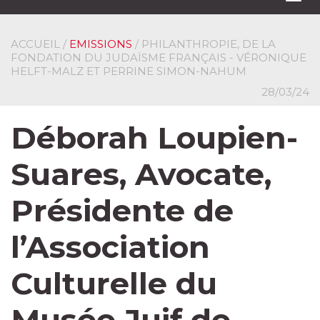
navi
ACCUEIL
/
EMISSIONS
/ PHILANTHROPIE, DE LA
FONDATION DU JUDAÏSME FRANÇAIS - VÉRONIQUE
HELFT-MALZ ET PERRINE SIMON-NAHUM
28/03/24
Déborah Loupien-
Suares, Avocate,
Présidente de
l’Association
Culturelle du