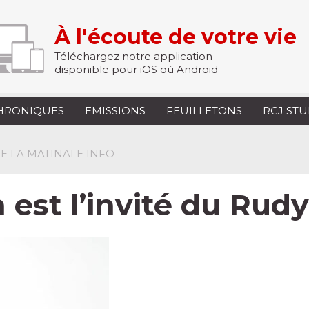
À l'écoute de votre vie
Téléchargez notre application
disponible pour
iOS
où
Android
HRONIQUES
EMISSIONS
FEUILLETONS
RCJ ST
 DE LA MATINALE INFO
est l’invité du Rud