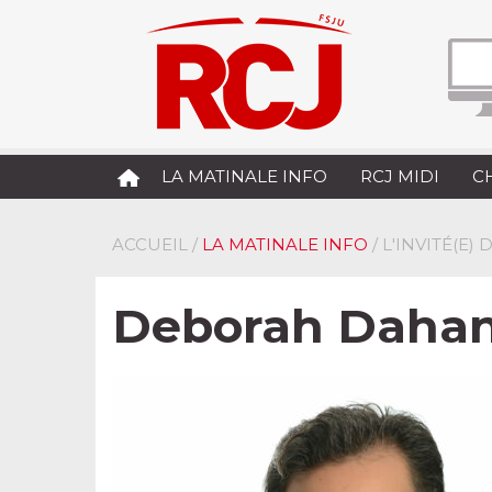
LA MATINALE INFO
RCJ MIDI
C
ACCUEIL
/
LA MATINALE INFO
/ L'INVITÉ(E)
Deborah Dahan 