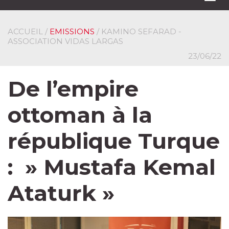
navi
ACCUEIL
/
EMISSIONS
/ KAMINO SEFARAD -
ASSOCIATION VIDAS LARGAS
23/06/22
De l’empire
ottoman à la
république Turque
: » Mustafa Kemal
Ataturk »