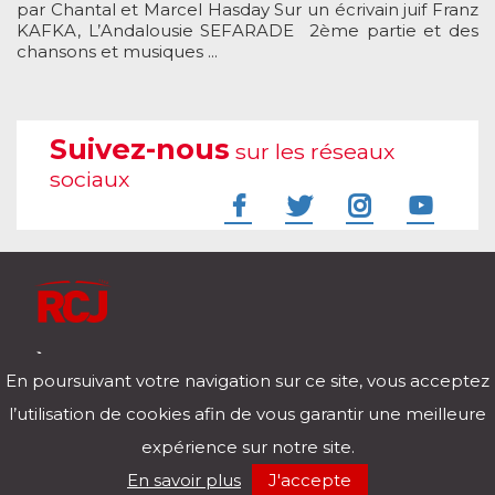
par Chantal et Marcel Hasday Sur un écrivain juif Franz
KAFKA, L’Andalousie SEFARADE 2ème partie et des
chansons et musiques ...
Suivez-nous
sur les réseaux
sociaux
À l'écoute de votre vie
En poursuivant votre navigation sur ce site, vous acceptez
Télécharger notre application pour iOs et Android
l’utilisation de cookies afin de vous garantir une meilleure
expérience sur notre site.
RCJ en direct
En savoir plus
J'accepte
00:00
/
00:00