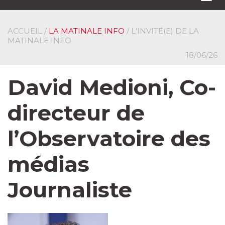
navi
ACCUEIL
/
LA MATINALE INFO
/ L'INVITÉ(E) DE LA
MATINALE INFO
18/06/26
David Medioni, Co-
directeur de
l’Observatoire des
médias
Journaliste