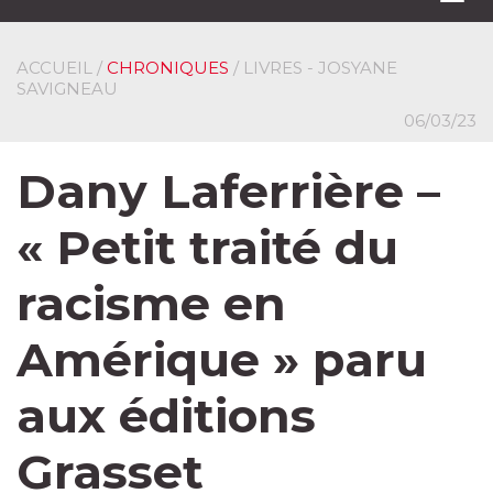
navi
ACCUEIL
/
CHRONIQUES
/ LIVRES - JOSYANE
SAVIGNEAU
06/03/23
Dany Laferrière –
« Petit traité du
racisme en
Amérique » paru
aux éditions
Grasset