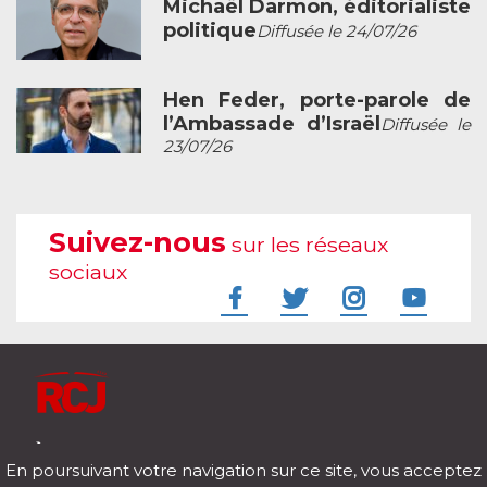
Michaël Darmon, éditorialiste
politique
Diffusée le 24/07/26
Hen Feder, porte-parole de
l’Ambassade d’Israël
Diffusée le
23/07/26
Suivez-nous
sur les réseaux
sociaux
À l'écoute de votre vie
En poursuivant votre navigation sur ce site, vous acceptez
Télécharger notre application pour iOs et Android