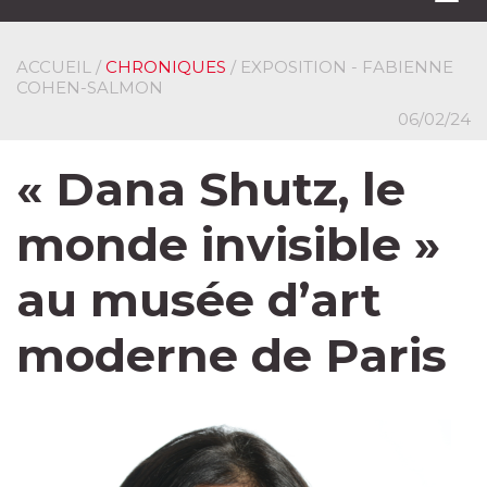
navi
ACCUEIL
/
CHRONIQUES
/ EXPOSITION - FABIENNE
COHEN-SALMON
06/02/24
« Dana Shutz, le
monde invisible »
au musée d’art
moderne de Paris