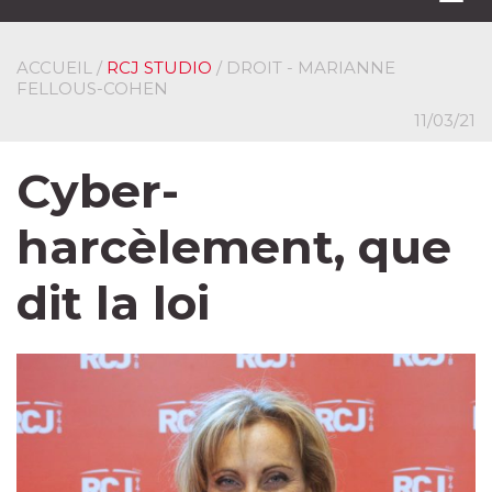
navi
ACCUEIL
/
RCJ STUDIO
/ DROIT - MARIANNE
FELLOUS-COHEN
11/03/21
Cyber-
harcèlement, que
dit la loi