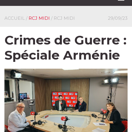
navi
ACCUEIL
/
RCJ MIDI
/ RCJ MIDI
29/09/23
Crimes de Guerre :
Spéciale Arménie