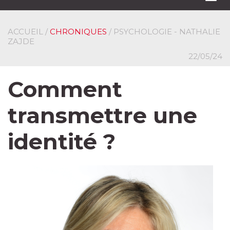
navi
ACCUEIL
/
CHRONIQUES
/ PSYCHOLOGIE - NATHALIE
ZAJDE
22/05/24
Comment
transmettre une
identité ?