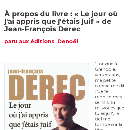
À propos du livre : «
Le jour où
j'ai appris que j'étais juif
» de
Jean-François Derec
paru
aux éditions Denoël
"Lorsque à
Grenoble,
vers dix ans,
ma petite
copine me dit
: "Je te
montre mes
seins si tu
m'avoues que
tu es juif", le
ciel me
tombe sur la