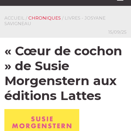
navi
ACCUEIL
/
CHRONIQUES
/ LIVRES - JOSYANE
SAVIGNEAU
15/09/25
« Cœur de cochon
» de Susie
Morgenstern aux
éditions Lattes