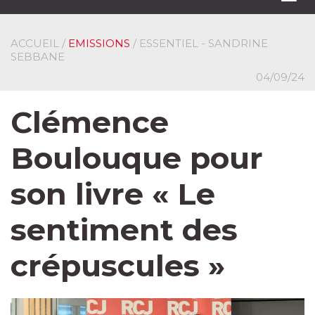
navi
ACCUEIL
/
EMISSIONS
/ ESSENTIEL - SANDRINE
SEBBANE
04/09/24
Clémence
Boulouque pour
son livre « Le
sentiment des
crépuscules »