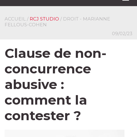
navi
ACCUEIL
/
RCJ STUDIO
/ DROIT - MARIANNE
FELLOUS-COHEN
09/02/23
Clause de non-
concurrence
abusive :
comment la
contester ?