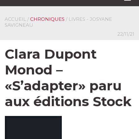
navi
ACCUEIL
/
CHRONIQUES
/ LIVRES - JOSYANE
SAVIGNEAU
22/11/21
Clara Dupont
Monod –
«S’adapter» paru
aux éditions Stock