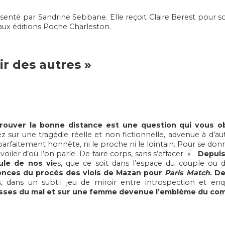
senté par Sandrine Sebbane. Elle reçoit Claire Berest pour son
» aux éditions Poche Charleston.
ir des autres
»
rouver la bonne distance est une question qui vous o
ez sur une tragédie réelle et non fictionnelle, advenue à d’au
parfaitement honnête, ni le proche ni le lointain. Pour se donner
voiler d’où l’on parle. De faire corps, sans s’effacer. »
Depuis
ule de nos vi
es, que ce soit dans l’espace du couple ou d
ences du procès des viols de Mazan pour
Paris Match
.
De
s, dans un subtil jeu de miroir entre introspection et en
isses du mal et sur une femme devenue l’emblème du com