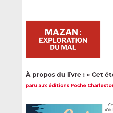
À propos du livre :
« Cet ét
paru
aux éditions Poche Charlesto
Cet 
d’éc