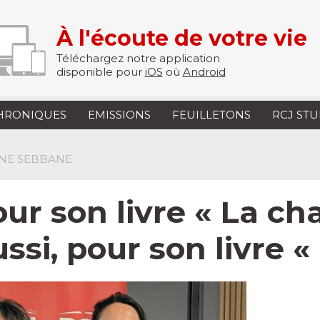
À l'écoute de votre vie
Téléchargez notre application
disponible pour
iOS
où
Android
HRONIQUES
EMISSIONS
FEUILLETONS
RCJ ST
INE SEBBANE
ur son livre « La ch
ssi, pour son livre « 