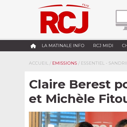
LA MATINALE INFO
RCJ MIDI
C
ACCUEIL
/
EMISSIONS
/ ESSENTIEL - SANDR
Claire Berest po
et Michèle Fitou