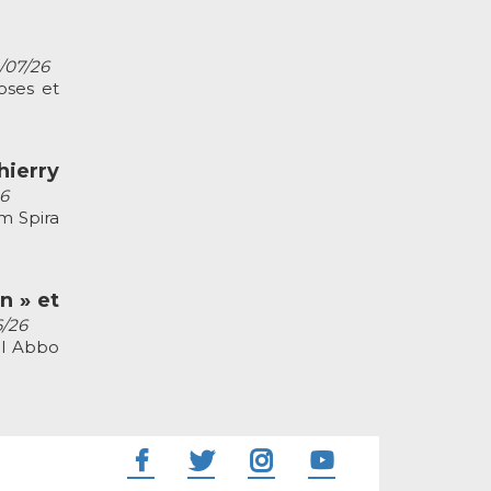
2/07/26
oses et
ierry
26
m Spira
n » et
6/26
el Abbo