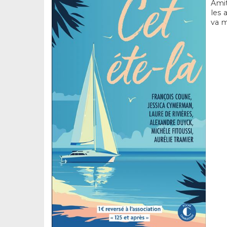
Amit
les 
va m