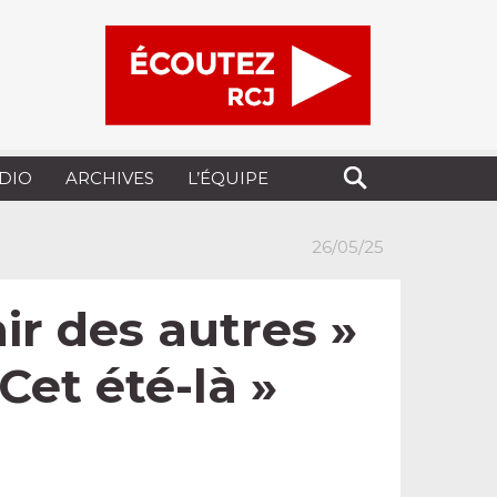
UDIO
ARCHIVES
L’ÉQUIPE
26/05/25
air des autres »
Cet été-là »