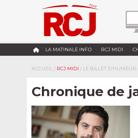
LA MATINALE INFO
RCJ MIDI
C
ACCUEIL
/
RCJ MIDI
/ LE BILLET D'HUMEUR
Chronique de j