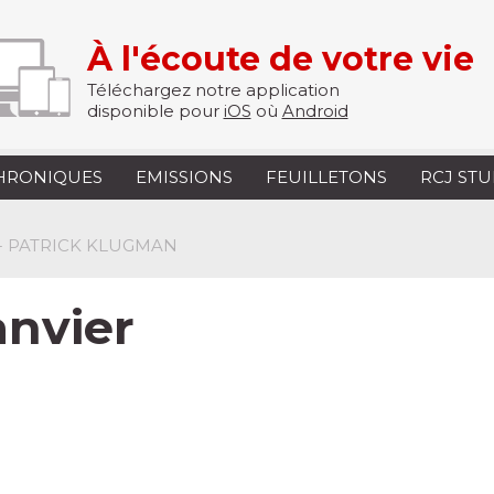
À l'écoute de votre vie
Téléchargez notre application
disponible pour
iOS
où
Android
HRONIQUES
EMISSIONS
FEUILLETONS
RCJ ST
 - PATRICK KLUGMAN
anvier