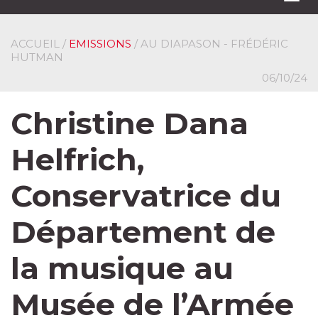
navi
ACCUEIL
/
EMISSIONS
/ AU DIAPASON - FRÉDÉRIC
HUTMAN
06/10/24
Christine Dana
Helfrich,
Conservatrice du
Département de
la musique au
Musée de l’Armée