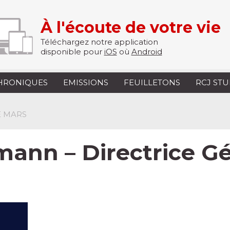
À l'écoute de votre vie
Téléchargez notre application
disponible pour
iOS
où
Android
HRONIQUES
EMISSIONS
FEUILLETONS
RCJ ST
E MARS
mann – Directrice G