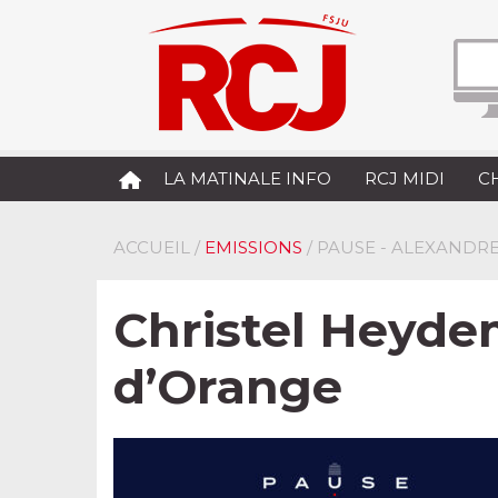
LA MATINALE INFO
RCJ MIDI
C
ACCUEIL
/
EMISSIONS
/ PAUSE - ALEXANDR
Christel Heyde
d’Orange