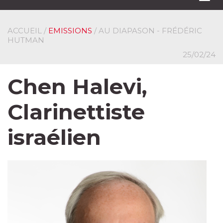
navi
ACCUEIL
/
EMISSIONS
/ AU DIAPASON - FRÉDÉRIC
HUTMAN
25/02/24
Chen Halevi,
Clarinettiste
israélien