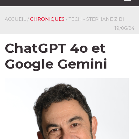
navi
ACCUEIL
/
CHRONIQUES
/ TECH - STÉPHANE ZIBI
19/06/24
ChatGPT 4o et
Google Gemini