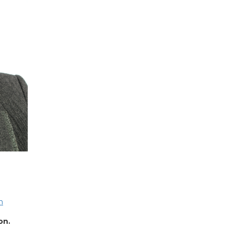
n
on.