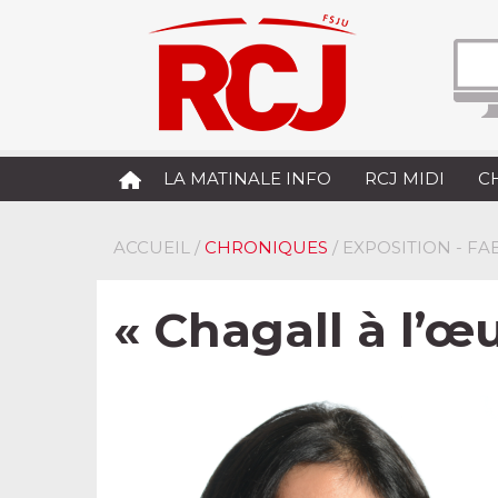
LA MATINALE INFO
RCJ MIDI
C
ACCUEIL
/
CHRONIQUES
/ EXPOSITION - 
« Chagall à l’