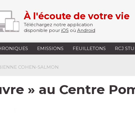
À l'écoute de votre vie
Téléchargez notre application
disponible pour
iOS
où
Android
HRONIQUES
EMISSIONS
FEUILLETONS
RCJ ST
FABIENNE COHEN-SALMON
œuvre » au Centre P