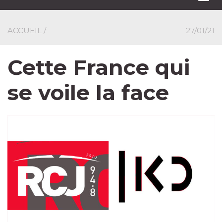
navi
ACCUEIL
/
27/01/21
Cette France qui
se voile la face