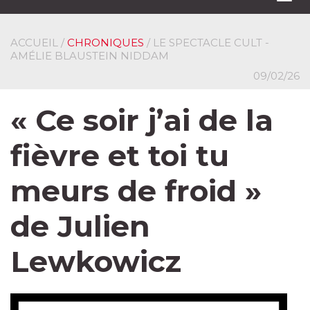
navi
ACCUEIL
/
CHRONIQUES
/ LE SPECTACLE CULT -
AMÉLIE BLAUSTEIN NIDDAM
09/02/26
« Ce soir j’ai de la
fièvre et toi tu
meurs de froid »
de Julien
Lewkowicz