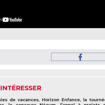
 INTÉRESSER
ies de vacances, Horizon Enfance, la tourn
ons, le concours Néoum, l’appel à projets 