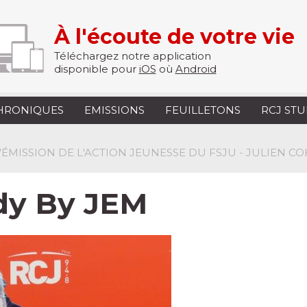
À l'écoute de votre vie
Téléchargez notre application
disponible pour
iOS
où
Android
HRONIQUES
EMISSIONS
FEUILLETONS
RCJ ST
L'ÉMISSION DE L'ACTION JEUNESSE DU FSJU - JULIEN C
dy By JEM