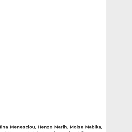
Nina Menesclou
,
Henzo Marih
,
Moise Mabika
,