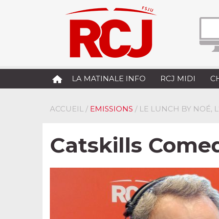
LA MATINALE INFO
RCJ MIDI
C
ACCUEIL
/
EMISSIONS
/ LE LUNCH BY NOÉ, 
Catskills Come