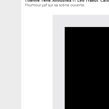
É
tienne Tene
,
Anoushka
et
Léo Trabut
.
Cats
l'humour juif sur sa scène ouverte.