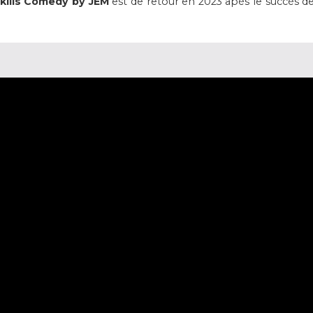
kills Comedy by JEM
est de retour en 2023 apès le succès d