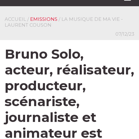
navi
ACCUEIL
/
EMISSIONS
/ LA MUSIQUE DE MA VIE -
LAURENT COUSON
07/12/23
Bruno Solo,
acteur, réalisateur,
producteur,
scénariste,
journaliste et
animateur est