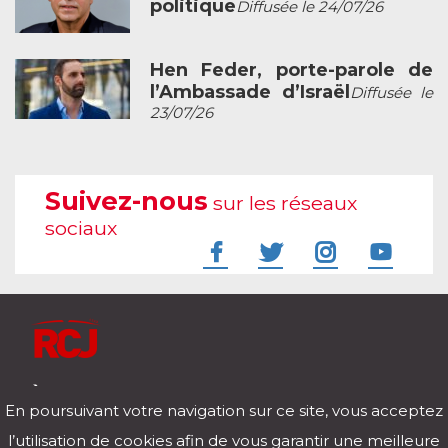
politique
Diffusée le 24/07/26
Hen Feder, porte-parole de
l’Ambassade d’Israël
Diffusée le
23/07/26
Suivez-nous
sur les réseaux
sociaux
À l'écoute de votre vie
En poursuivant votre navigation sur ce site, vous acceptez
Télécharger notre application pour iOs et Android
l’utilisation de cookies afin de vous garantir une meilleure