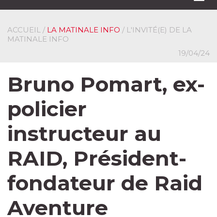
navi
ACCUEIL
/
LA MATINALE INFO
/ L'INVITÉ(E) DE LA
MATINALE INFO
19/04/24
Bruno Pomart, ex-
policier
instructeur au
RAID, Président-
fondateur de Raid
Aventure