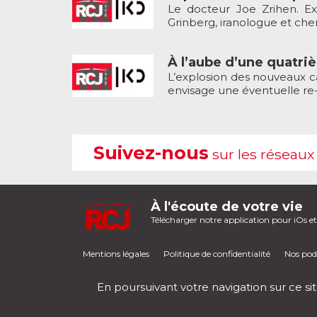
Le docteur Joe Zrihen. Ex
Grinberg, iranologue et cherc
À l’aube d’une quatri
L’explosion des nouveaux ca
envisage une éventuelle re-
Suivez-nous
sur les réseaux
À l'écoute de votre vie
Télécharger notre application pour iOs e
Mentions légales
Politique de confidentialité
Nos pod
En poursuivant votre navigation sur ce sit
RCJ en direct
00:00
/
00:00