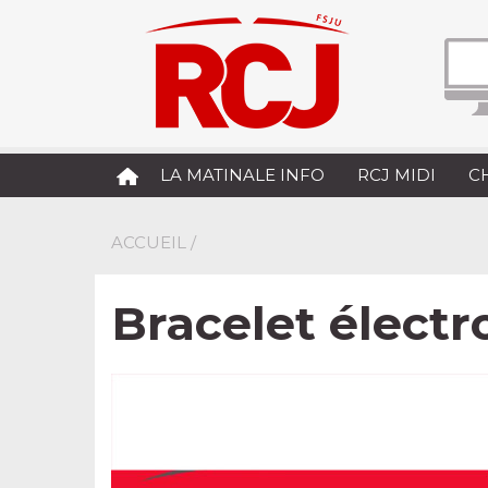
LA MATINALE INFO
RCJ MIDI
C
ACCUEIL
/
Bracelet électr