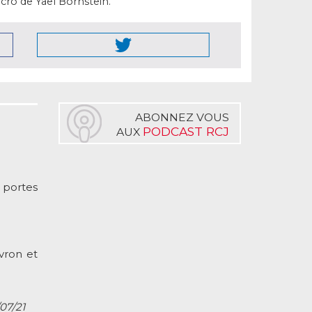
cro de Yael Bornstein.
ABONNEZ VOUS
PODCAST RCJ
AUX
 portes
vron et
/07/21