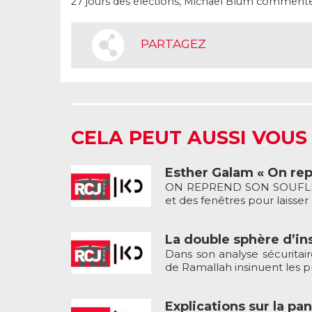
27 jours des élections, Michaël Blum commente 
PARTAGEZ
CELA PEUT AUSSI VOUS
Esther Galam « On rep
ON REPREND SON SOUFLE…. 
et des fenêtres pour laisser p
La double sphère d’ins
Dans son analyse sécuritai
de Ramallah insinuent les p
Explications sur la pa