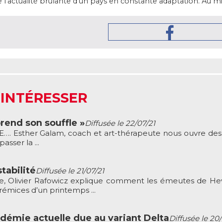
l’actualité brûlante d'un pays en constante adaptation. Au mi
 INTÉRESSER
rend son souffle »
Diffusée le 22/07/21
Esther Galam, coach et art-thérapeute nous ouvre des
asser la ...
tabilité
Diffusée le 21/07/21
re, Olivier Rafowicz explique comment les émeutes de He
rémices d’un printemps ...
ndémie actuelle due au variant Delta
Diffusée le 20