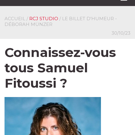
navi
ACCUEIL
/
RCJ STUDIO
/ LE BILLET D'HUMEUR -
DÉBORAH MÜNZER
30/10/23
Connaissez-vous
tous Samuel
Fitoussi ?