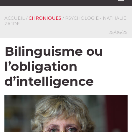
navi
ACCUEIL
/
CHRONIQUES
/ PSYCHOLOGIE - NATHALIE
ZAJDE
25/06/25
Bilinguisme ou
l’obligation
d’intelligence