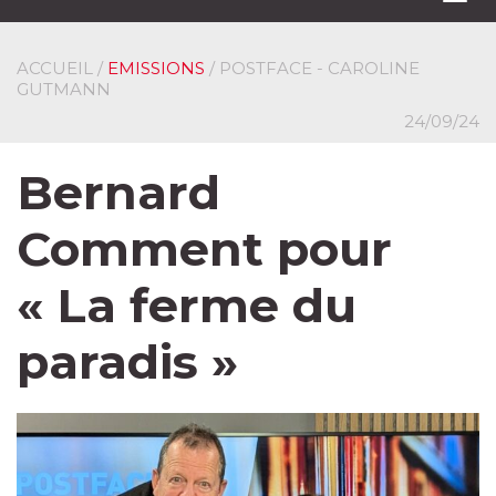
navi
ACCUEIL
/
EMISSIONS
/ POSTFACE - CAROLINE
GUTMANN
24/09/24
Bernard
Comment pour
« La ferme du
paradis »