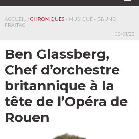
navi
ACCUEIL
/
CHRONIQUES
/ MUSIQUE - BRUNO
FRAITAG
08/01/25
Ben Glassberg,
Chef d’orchestre
britannique à la
tête de l’Opéra de
Rouen