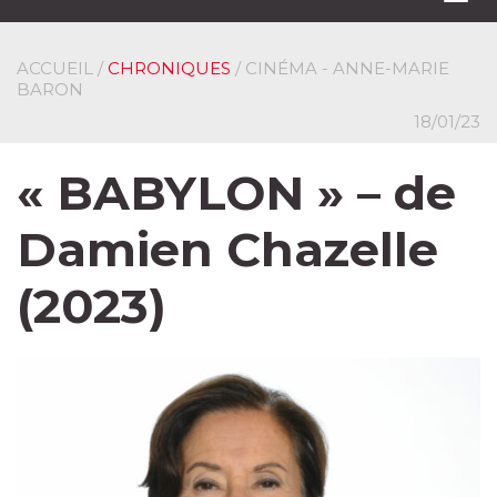
navi
ACCUEIL
/
CHRONIQUES
/ CINÉMA - ANNE-MARIE
BARON
18/01/23
« BABYLON » – de
Damien Chazelle
(2023)