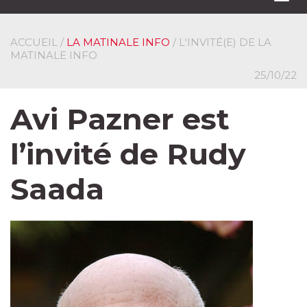
navi
ACCUEIL
/
LA MATINALE INFO
/ L'INVITÉ(E) DE LA
MATINALE INFO
25/10/22
Avi Pazner est
l’invité de Rudy
Saada